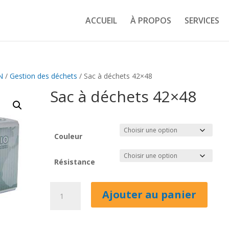
ACCUEIL
À PROPOS
SERVICES
N
/
Gestion des déchets
/ Sac à déchets 42×48
Sac à déchets 42×48
Couleur
Résistance
quantité
Ajouter au panier
de
Sac
à