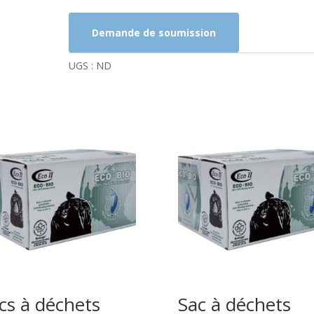
déchets
42x48
Demande de soumission
UGS :
ND
cs à déchets
Sac à déchets