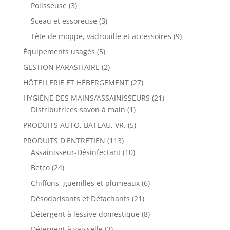
Polisseuse
(3)
Sceau et essoreuse
(3)
Tête de moppe, vadrouille et accessoires
(9)
Équipements usagés
(5)
GESTION PARASITAIRE
(2)
HÔTELLERIE ET HÉBERGEMENT
(27)
HYGIÈNE DES MAINS/ASSAINISSEURS
(21)
Distributrices savon à main
(1)
PRODUITS AUTO, BATEAU, VR.
(5)
PRODUITS D'ENTRETIEN
(113)
Assainisseur-Désinfectant
(10)
Betco
(24)
Chiffons, guenilles et plumeaux
(6)
Désodorisants et Détachants
(21)
Détergent à lessive domestique
(8)
Détergent à vaisselle
(3)