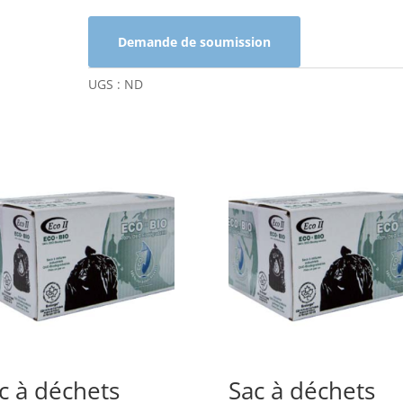
déchets
56X60
Demande de soumission
UGS :
ND
c à déchets
Sac à déchets