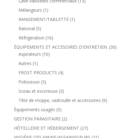
Lave-vaisselles commerciaux
(13)
Mélangeurs
(1)
RANGEMENT/TABLETTE
(1)
Rational
(5)
Réfrigeration
(16)
ÉQUIPEMENTS ET ACCESOIRES D'ENTRETIEN.
(30)
Aspirateurs
(10)
Autres
(1)
FROST PRODUCTS
(4)
Polisseuse
(3)
Sceau et essoreuse
(3)
Tête de moppe, vadrouille et accessoires
(9)
Équipements usagés
(5)
GESTION PARASITAIRE
(2)
HÔTELLERIE ET HÉBERGEMENT
(27)
HYGIÈNE DES MAINS/ASSAINISSEURS
(21)