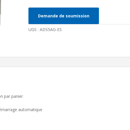
commercial
5-
Demande de soumission
AG-
ES
UGS :
ADS5AG-ES
on par panier
émarrage automatique