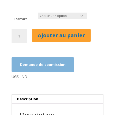
Format
quantité
Ajouter au panier
de
Bionature-
Nettoyant
désinfectant–
DIN
Demande de soumission
02454459
UGS :
ND
Description
Description