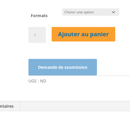
Formats
quantité
Ajouter au panier
de
Bionature-
Savon
corporel
apaisant
Demande de soumission
3
en
UGS :
ND
1
ntaires