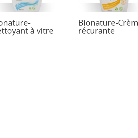
onature-
Bionature-Crè
ttoyant à vitre
récurante