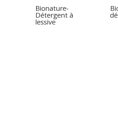
Bionature-
Bi
Détergent à
dé
lessive