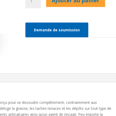
Ajouter au panier
de
Bionature-
Gel
à
lave-
Demande de soumission
vaiselle
t conçu pour se dissoudre complètement, contrairement aux
 déloge la graisse, les taches tenaces et les dépôts sur tout type de
ents anticalcaires ainsi qu’un agent de rinçage. Peu importe la