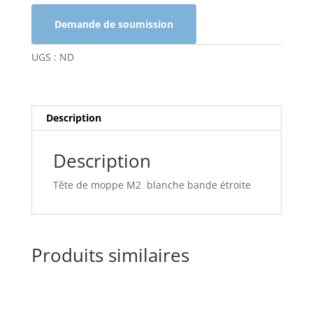
BLANCHE
Demande de soumission
BANDE
ÉTROITE
UGS :
ND
M2
Description
Description
Tête de moppe M2 blanche bande étroite
Produits similaires