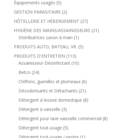
Équipements usagés
(5)
GESTION PARASITAIRE
(2)
HÔTELLERIE ET HÉBERGEMENT
(27)
HYGIÈNE DES MAINS/ASSAINISSEURS
(21)
Distributrices savon à main
(1)
PRODUITS AUTO, BATEAU, VR.
(5)
PRODUITS D'ENTRETIEN
(113)
Assainisseur-Désinfectant
(10)
Betco
(24)
Chiffons, guenilles et plumeaux
(6)
Désodorisants et Détachants
(21)
Détergent à lessive domestique
(8)
Détergent à vaisselle
(3)
Détergent pour lave-vaisselle commercial
(8)
Détergent tout-usage
(5)
Détergent tout-usage / neutre
(1)