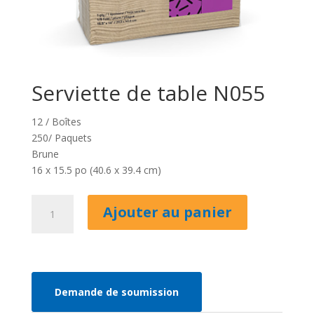
Serviette de table N055
12 / Boîtes
250/ Paquets
Brune
16 x 15.5 po (40.6 x 39.4 cm)
quantité
Ajouter au panier
de
Serviette
de
table
N055
Demande de soumission