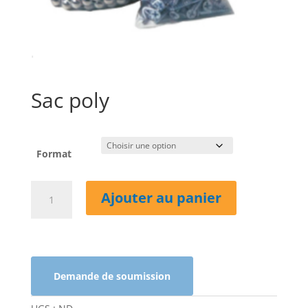
Sac poly
Format
quantité
Ajouter au panier
de
Sac
poly
Demande de soumission