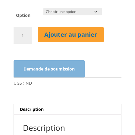
Option
quantité
Ajouter au panier
de
Présentoir
vertical
réfrigéré
Demande de soumission
UGS :
ND
Description
Description