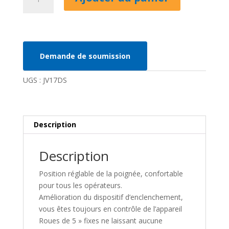
de
Polisseuse
2
vitesses
JV17DSP
Demande de soumission
UGS :
JV17DS
Description
Description
Position réglable de la poignée, confortable
pour tous les opérateurs.
Amélioration du dispositif d’enclenchement,
vous êtes toujours en contrôle de l’appareil
Roues de 5 » fixes ne laissant aucune