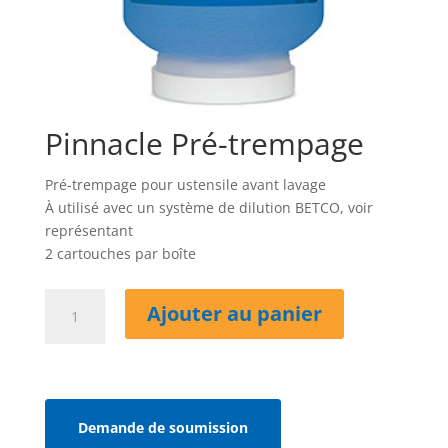
Pinnacle Pré-trempage
Pré-trempage pour ustensile avant lavage
À utilisé avec un système de dilution BETCO, voir
représentant
2 cartouches par boîte
quantité
Ajouter au panier
de
Pinnacle
Pré-
trempage
Demande de soumission