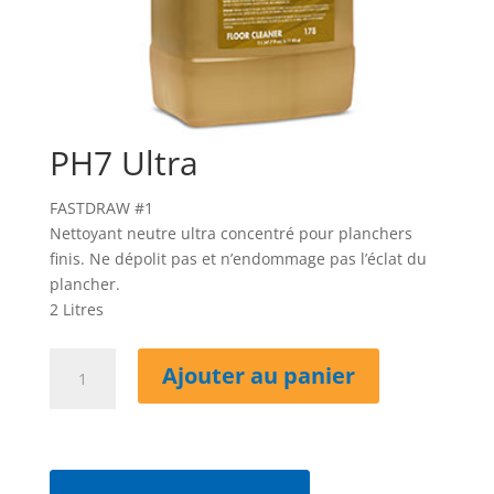
PH7 Ultra
FASTDRAW #1
Nettoyant neutre ultra concentré pour planchers
finis. Ne dépolit pas et n’endommage pas l’éclat du
plancher.
2 Litres
quantité
Ajouter au panier
de
PH7
Ultra