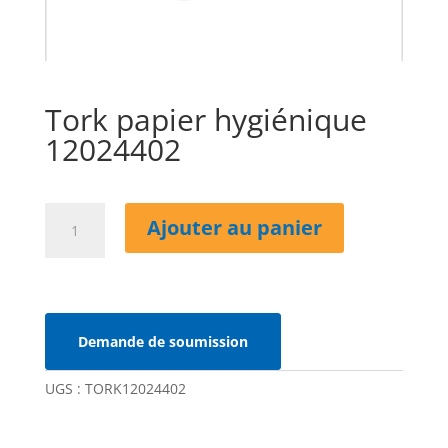
Tork papier hygiénique
12024402
quantité
Ajouter au panier
de
Tork
papier
hygiénique
12024402
Demande de soumission
UGS :
TORK12024402