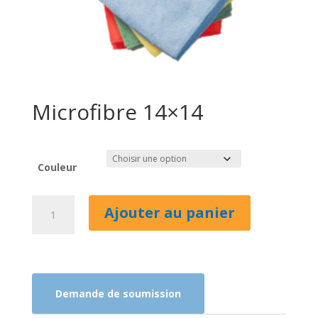
Microfibre 14×14
Couleur
quantité
Ajouter au panier
de
Microfibre
14x14
Demande de soumission