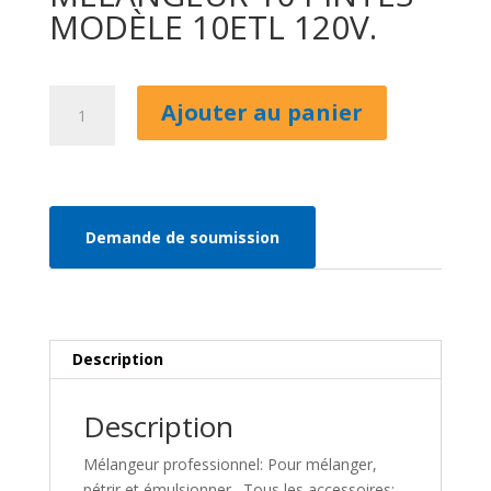
MODÈLE 10ETL 120V.
quantité
Ajouter au panier
de
MÉLANGEUR
10
PINTES
MODÈLE
Demande de soumission
10ETL
120V.
Description
Description
Mélangeur professionnel: Pour mélanger,
pétrir et émulsionner. Tous les accessoires: