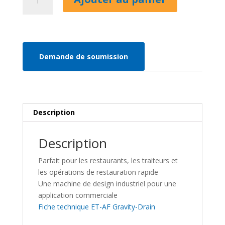
de
Lave-
vaisselle
commercial
ET-
Demande de soumission
AF
Gravity-
Drain
Description
Description
Parfait pour les restaurants, les traiteurs et
les opérations de restauration rapide
Une machine de design industriel pour une
application commerciale
Fiche technique ET-AF Gravity-Drain