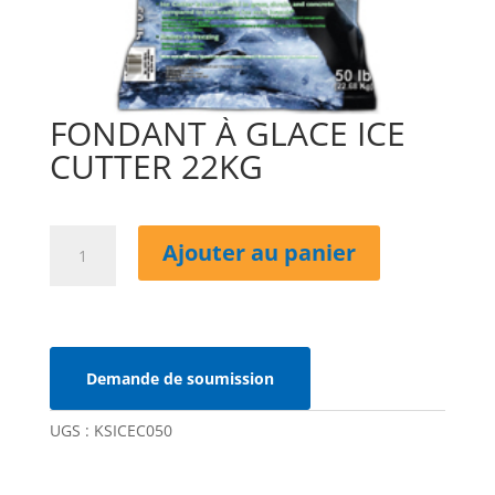
FONDANT À GLACE ICE
CUTTER 22KG
quantité
Ajouter au panier
de
FONDANT
À
GLACE
ICE
Demande de soumission
CUTTER
22KG
UGS :
KSICEC050