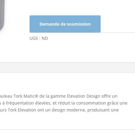
de
serviettes
à
Demande de soumission
mains
en
UGS :
ND
rouleau
Tork
Elevation
Matic®
rouleau Tork Matic® de la gamme Elevation Design offre un
tes à fréquentation élevées, et réduit la consommation grâce une
buteurs Tork Elevation ont un design moderne, produisant une