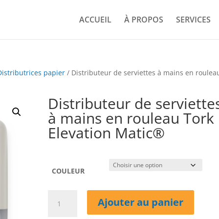
ACCUEIL
À PROPOS
SERVICES
Distributrices papier
/ Distributeur de serviettes à mains en roulea
Distributeur de serviette
à mains en rouleau Tork
Elevation Matic®
COULEUR
quantité
Ajouter au panier
de
Distributeur