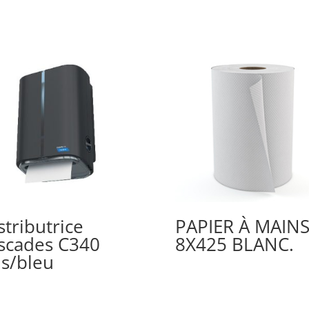
stributrice
PAPIER À MAIN
scades C340
8X425 BLANC.
is/bleu