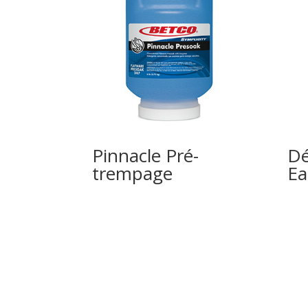
Pinnacle Pré-
Dé
trempage
Ea