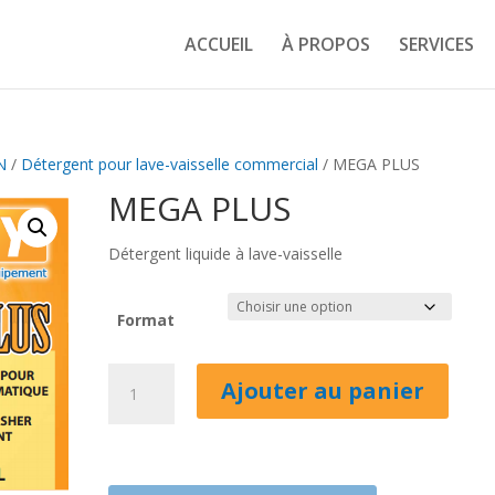
ACCUEIL
À PROPOS
SERVICES
N
/
Détergent pour lave-vaisselle commercial
/ MEGA PLUS
MEGA PLUS
Détergent liquide à lave-vaisselle
Format
quantité
Ajouter au panier
de
MEGA
PLUS