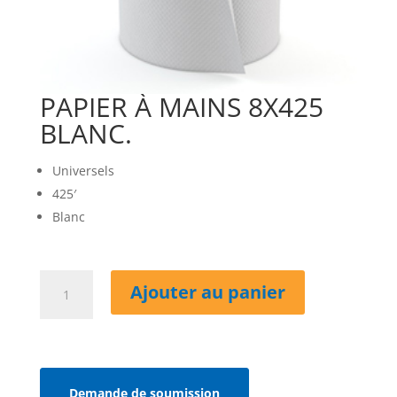
PAPIER À MAINS 8X425
BLANC.
Universels
425′
Blanc
quantité
Ajouter au panier
de
PAPIER
À
MAINS
8X425
Demande de soumission